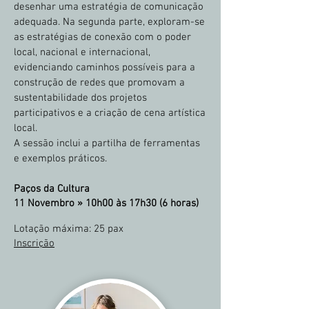
desenhar uma estratégia de comunicação
adequada. Na segunda parte, exploram-se
as estratégias de conexão com o poder
local, nacional e internacional,
evidenciando caminhos possíveis para a
construção de redes que promovam a
sustentabilidade dos projetos
participativos e a criação de cena artística
local.
A sessão inclui a partilha de ferramentas
e exemplos práticos.
Paços da Cultura
11 Novembro »
10h00 às 17h30 (6 horas)
Lotação máxima
: 25 pax
Inscrição