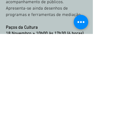
acompanhamento de públicos.
Apresenta-se ainda desenhos de
programas e ferramentas de mediação.
Paços da Cultura
18 Novembro »
10h00 às 17h30 (6 horas)
Lotação máxima
: 25 pax
Inscrição
processos criativos