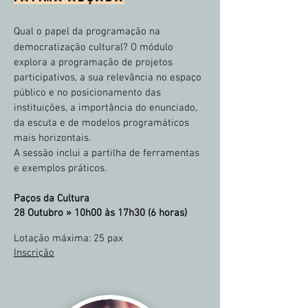
Qual o papel da programação na
democratização cultural? O módulo
explora a programação de projetos
participativos, a sua relevância no espaço
público e no posicionamento das
instituições, a importância do enunciado,
da escuta e de modelos programáticos
mais horizontais.
A sessão inclui a partilha de ferramentas
e exemplos práticos.
Paços da Cultura
28 Outubro »
10h00 às 17h30 (6 horas)
Lotação máxima
: 25 pax
Inscrição